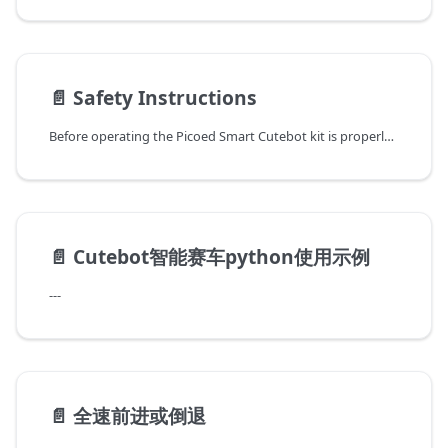
📄️
Safety Instructions
Before operating the Picoed Smart Cutebot kit is properly assembled and in proper working condition.
📄️
Cutebot智能赛车python使用示例
---
📄️
全速前进或倒退