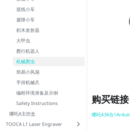
巡线小车
避障小车
积木发射器
大甲虫
爬行机器人
机械爬虫
简易小风扇
手持机械爪
编程环境准备及示例
购买链接
Safety Instructions
哪吒A主控盒
哪吒A36合1Ardu
TOOCA L1 Laser Engraver