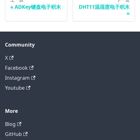
ADKey键盘电子积木
DHT11温湿度电子积木
Community
X
Facebook
Instagram
Youtube
More
Blog
GitHub