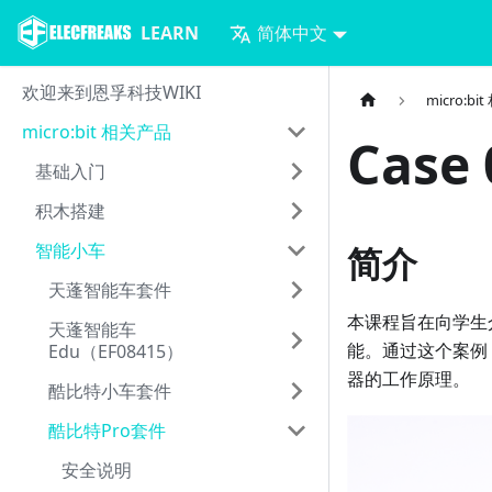
LEARN
简体中文
欢迎来到恩孚科技WIKI
micro:b
micro:bit 相关产品
Case
基础入门
积木搭建
智能小车
简介
天蓬智能车套件
本课程旨在向学生
天蓬智能车
能。通过这个案例
Edu（EF08415）
器的工作原理。
酷比特小车套件
酷比特Pro套件
安全说明