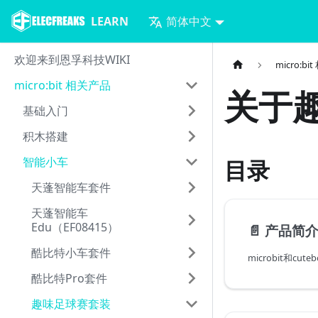
LEARN
简体中文
欢迎来到恩孚科技WIKI
micro:b
micro:bit 相关产品
关于
基础入门
积木搭建
智能小车
目录
天蓬智能车套件
天蓬智能车
Edu（EF08415）
📄️
产品简
酷比特小车套件
酷比特Pro套件
趣味足球赛套装