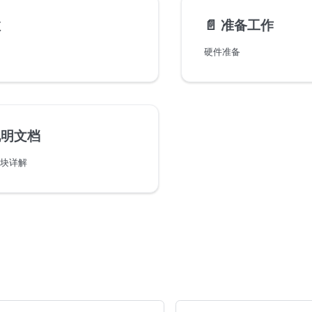
数
📄️
准备工作
硬件准备
说明文档
木块详解