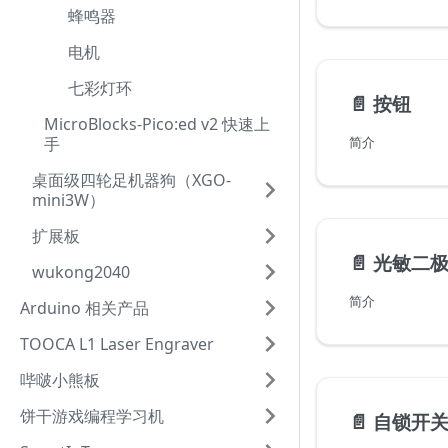
蜂鸣器
电机
七彩灯环
📄️
按钮
MicroBlocks-Pico:ed v2 快速上
手
简介
桌面级四轮足机器狗（XGO-
mini3W）
扩展板
📄️
光敏二
wukong2040
简介
Arduino 相关产品
TOOCA L1 Laser Engraver
哔啵小熊板
饼干游戏编程学习机
📄️
自锁开