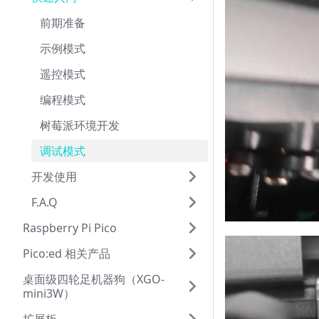
前期准备
示例模式
遥控模式
编程模式
树莓派环境开发
调试模式
开发使用
F.A.Q
Raspberry Pi Pico
Pico:ed 相关产品
桌面级四轮足机器狗（XGO-
mini3W）