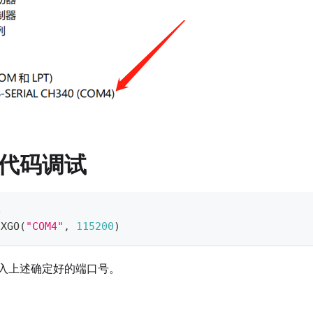
代码调试
b
.
XGO
(
"COM4"
,
115200
)
入上述确定好的端口号。