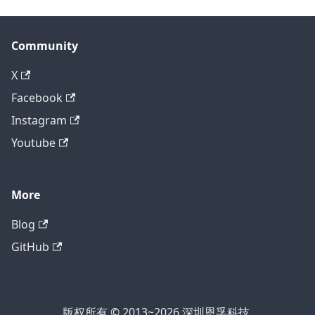
Community
X
Facebook
Instagram
Youtube
More
Blog
GitHub
版权所有 © 2013~2026 深圳恩孚科技.