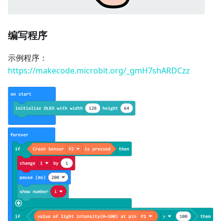
编写程序
示例程序：
https://makecode.microbit.org/_gmH7shARDCzz