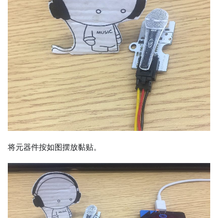
将元器件按如图摆放黏贴。