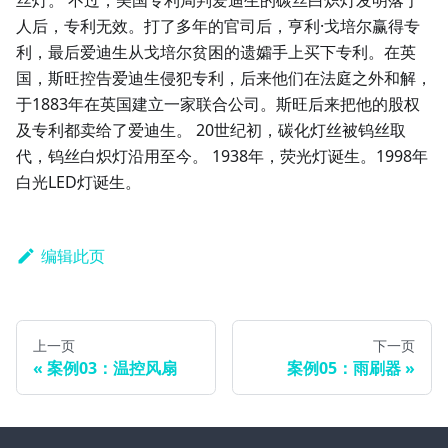
人后，专利无效。打了多年的官司后，亨利·戈培尔赢得专
利，最后爱迪生从戈培尔贫困的遗孀手上买下专利。在英
国，斯旺控告爱迪生侵犯专利，后来他们在法庭之外和解，
于1883年在英国建立一家联合公司。斯旺后来把他的股权
及专利都卖给了爱迪生。 20世纪初，碳化灯丝被钨丝取
代，钨丝白炽灯沿用至今。 1938年，荧光灯诞生。1998年
白光LED灯诞生。
编辑此页
上一页
下一页
案例03：温控风扇
案例05：雨刷器