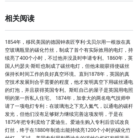
相关阅读
1854年，移民美国的德国钟表匠亨利·戈贝尔用一根放在真
空玻璃瓶里的碳化竹丝，制成了首个有实际效用的电灯，持
续亮了400个小时，不过他并没及时申请专利。1860年，英
国人约瑟夫·斯旺也制成了碳丝电灯，但他未能获得使碳丝
保持长时间工作的良好真空环境。直到1878年，英国的真
空技术发展到合乎需要的程度，他才发明真空下用碳丝通电
的灯泡，并且获得英国专利。斯旺自己的屋子是英国用电照
明的第一所私人住宅。 1874年，加拿大的两名电气技师申
请了一项电灯专利：在玻璃泡之下充入氮气，以通电的碳杆
发光，但他们没有足够财力继续完善这项发明，于是在
1875年把专利卖给了爱迪生。爱迪生购入专利后尝试改良
灯丝，终于在1880年制造出能持续亮1200个小时的碳化竹
丝灯。 不过，美国专利局判爱迪生的碳丝白炽灯发明落于