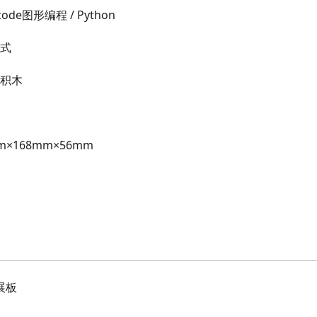
de图形编程 / Python
模式
高积木
×168mm×56mm
扩展板