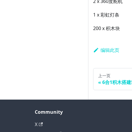
2 x 360度舵机
1 x 彩虹灯条
200 x 积木块
编辑此页
上一页
6合1积木搭
Community
X