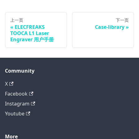
上一页
下一页
ELECFREAKS
Case-library
TOOCA L1 Laser
Engraver 用户手册
Community
X
Facebook
Instagram
Youtube
More