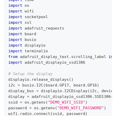
import
 os
import
 wifi
import
 socketpool
import
 ssl
import
 adafruit_requests
import
 board
import
 busio
import
 displayio
import
 terminalio
from
 adafruit_display_text
.
scrolling_label 
imp
import
 adafruit_displayio_ssd1306
# Setup the display
displayio
.
release_displays
(
)
i2c 
=
 busio
.
I2C
(
board
.
GP17
,
 board
.
GP16
)
display_bus 
=
 displayio
.
I2CDisplay
(
i2c
,
 device
display 
=
 adafruit_displayio_ssd1306
.
SSD1306
(
d
ssid 
=
 os
.
getenv
(
"DEMO_WIFI_SSID"
)
password 
=
 os
.
getenv
(
"DEMO_WIFI_PASSWORD"
)
wifi
.
radio
.
connect
(
ssid
,
 password
)