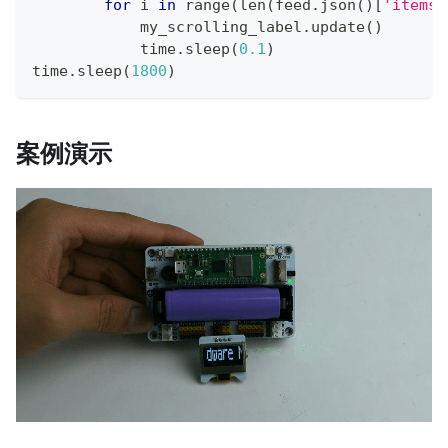
for
 i 
in
range
(
len
(
feed
.
json
(
)
[
'items'
            my_scrolling_label
.
update
(
)
            time
.
sleep
(
0.1
)
time
.
sleep
(
1800
)
案例演示