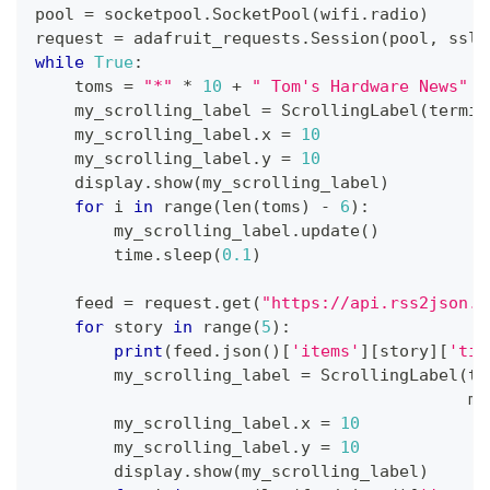
pool 
=
 socketpool
.
SocketPool
(
wifi
.
radio
)
request 
=
 adafruit_requests
.
Session
(
pool
,
 ssl
.
while
True
:
    toms 
=
"*"
*
10
+
" Tom's Hardware News"
+
    my_scrolling_label 
=
 ScrollingLabel
(
termin
    my_scrolling_label
.
x 
=
10
    my_scrolling_label
.
y 
=
10
    display
.
show
(
my_scrolling_label
)
for
 i 
in
range
(
len
(
toms
)
-
6
)
:
        my_scrolling_label
.
update
(
)
        time
.
sleep
(
0.1
)
    feed 
=
 request
.
get
(
"https://api.rss2json.c
for
 story 
in
range
(
5
)
:
print
(
feed
.
json
(
)
[
'items'
]
[
story
]
[
'tit
        my_scrolling_label 
=
 ScrollingLabel
(
te
                                            ma
        my_scrolling_label
.
x 
=
10
        my_scrolling_label
.
y 
=
10
        display
.
show
(
my_scrolling_label
)