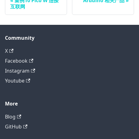
案例10 Pico W 连接
Arduino 相关产品
互联网
Community
X
Facebook
Instagram
Youtube
More
Blog
GitHub