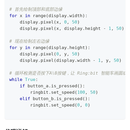
# 首先绘制顶部和底部边缘
for
 x 
in
range
(
display
.
width
)
:
    display
.
pixel
(
x
,
0
,
50
)
    display
.
pixel
(
x
,
 display
.
height 
-
1
,
50
)
# 现在绘制左右边缘
for
 y 
in
range
(
display
.
height
)
:
    display
.
pixel
(
0
,
 y
,
50
)
    display
.
pixel
(
display
.
width 
-
1
,
 y
,
50
)
# 循环检测是否按下A\B按键，让 Ring:bit 智能车画圆或
while
True
:
if
 button_a
.
is_pressed
(
)
:
        ringbit
.
set_speed
(
100
,
50
)
elif
 button_b
.
is_pressed
(
)
:
        ringbit
.
set_speed
(
0
,
0
)