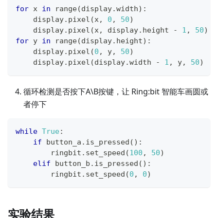
for
 x 
in
range
(
display
.
width
)
:
    display
.
pixel
(
x
,
0
,
50
)
    display
.
pixel
(
x
,
 display
.
height 
-
1
,
50
)
for
 y 
in
range
(
display
.
height
)
:
    display
.
pixel
(
0
,
 y
,
50
)
    display
.
pixel
(
display
.
width 
-
1
,
 y
,
50
)
循环检测是否按下A\B按键，让 Ring:bit 智能车画圆或
者停下
while
True
:
if
 button_a
.
is_pressed
(
)
:
        ringbit
.
set_speed
(
100
,
50
)
elif
 button_b
.
is_pressed
(
)
:
        ringbit
.
set_speed
(
0
,
0
)
实验结果