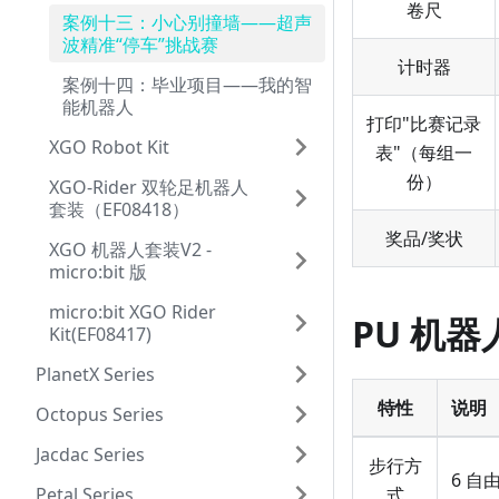
卷尺
案例十三：小心别撞墙——超声
波精准“停车”挑战赛
计时器
案例十四：毕业项目——我的智
能机器人
打印"比赛记录
XGO Robot Kit
表"（每组一
份）
XGO-Rider 双轮足机器人
套装（EF08418）
奖品/奖状
XGO 机器人套装V2 -
micro:bit 版
micro:bit XGO Rider
PU 机
Kit(EF08417)
PlanetX Series
特性
说明
Octopus Series
Jacdac Series
步行方
6 
Petal Series
式