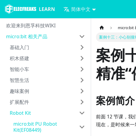
LEARN
简体中文
欢迎来到恩孚科技WIKI
micro:b
micro:bit 相关产品
案例十三：小心别撞
基础入门
案例
积木搭建
精准“
智能小车
智慧生活
趣味案例
案例简介
扩展配件
Robot Kit
前面 12 节课，
micro:bit PU Robot
现在，是时候来一
Kit(EF08449)