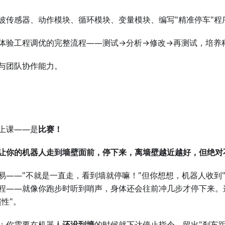
波传感器、动作模块、循环模块、变量模块、编写"精准停车"程
体验工程调优的完整流程——测试→分析→修改→再测试，培养
与团队协作能力。
上课——是
比赛！
让你的机器人走到墙壁面前，停下来，离墙壁越近越好，但绝对
易——"不就是一直走，看到墙就停嘛！"但你想想，机器人收到"
程——就像你跑步时听到哨声，身体还会往前冲几步才停下来。这
性"。
：你需要在机器人
还没到墙
的时候就下达停止指令，留出"刹车