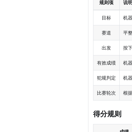
规则项
说
目标
机
赛道
平整
出发
按下
有效成绩
机
犯规判定
机器
比赛轮次
根
得分规则
成绩