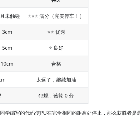
m 且未触碰
⭐⭐⭐ 满分（完美停车！）
≤ 3cm
⭐⭐ 优秀
≤ 5cm
⭐ 良好
 10cm
合格
cm
太远了，继续加油
壁
犯规，该轮 0 分
同学编写的代码使PU在完全相同的距离处停止，那么获胜者是最