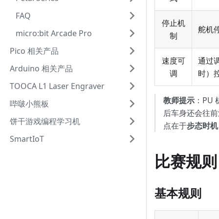
FAQ
停止机
舵机
micro:bit Arcade Pro
制
Pico 相关产品
速度可
通过
Arduino 相关产品
调
时）
TOOCA L1 Laser Engraver
教师提示
：PU
哔啵小熊板
后车身还会往前
饼干游戏编程学习机
点在于
步态时机
SmartIoT
比赛规则
基本规则