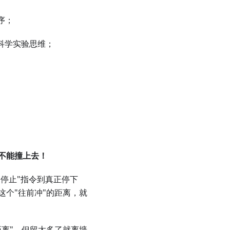
序；
科学实验思维；
不能撞上去！
停止"指令到真正停下
个"往前冲"的距离，就
距离"。但留太多了就离墙