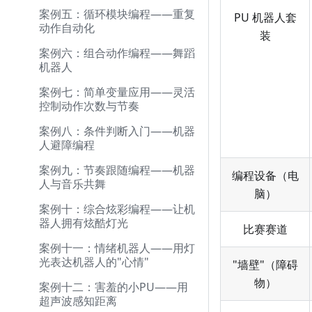
案例五：循环模块编程——重复
PU 机器人套
动作自动化
装
案例六：组合动作编程——舞蹈
机器人
案例七：简单变量应用——灵活
控制动作次数与节奏
案例八：条件判断入门——机器
人避障编程
案例九：节奏跟随编程——机器
编程设备（电
人与音乐共舞
脑）
案例十：综合炫彩编程——让机
器人拥有炫酷灯光
比赛赛道
案例十一：情绪机器人——用灯
光表达机器人的"心情"
"墙壁"（障碍
物）
案例十二：害羞的小PU——用
超声波感知距离