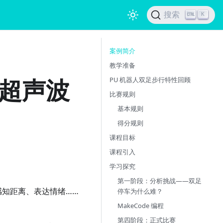
搜索
K
案例简介
教学准备
超声波
PU 机器人双足步行特性回顾
比赛规则
基本规则
得分规则
课程目标
课程引入
学习探究
第一阶段：分析挑战——双足
感知距离、表达情绪……
停车为什么难？
MakeCode 编程
第四阶段：正式比赛