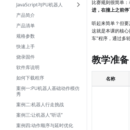
比赛规则很简单：
JavaScript与PU机器人
进，在撞上之前停
产品简介
听起来简单？但要
产品清单
这就是本课的核心
规格参数
车"程序，通过多
快速上手
教学准备
烧录固件
软件库说明
如何下载程序
名称
案例一:PU机器人基础动作模仿
秀
案例二:机器人行走挑战
案例三:让机器人“听话”
案例四:动作顺序与延时优化