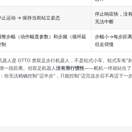
停止响应快，没有
停止运动 → 保持当前站立姿态
无法中断
调整步幅（动作幅度参数）和步频（循环延
步幅小→每步距
控制
但走得慢
 机器人是 OTTO 类双足步行机器人，不是轮式小车。轮式车有"
滑一段距离。但双足机器人
没有滑行惯性
——舵机一停就站住了
：你无法精确控制"迈半步"，只能控制"迈完这步后不再迈下一步