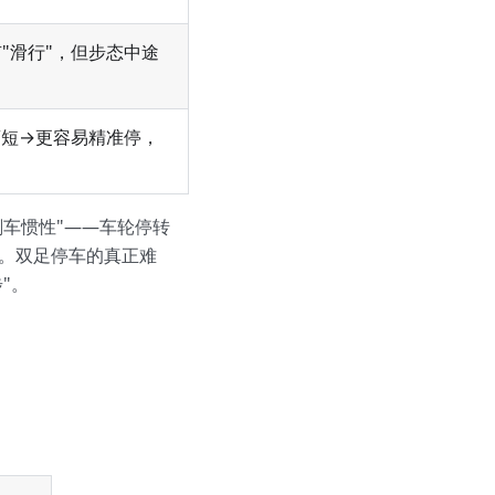
"滑行"，但步态中途
离短→更容易精准停，
刹车惯性"——车轮停转
。双足停车的真正难
"。