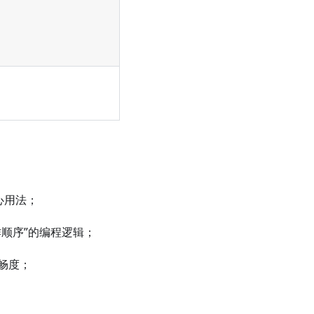
心用法；
顺序”的编程逻辑；
畅度；