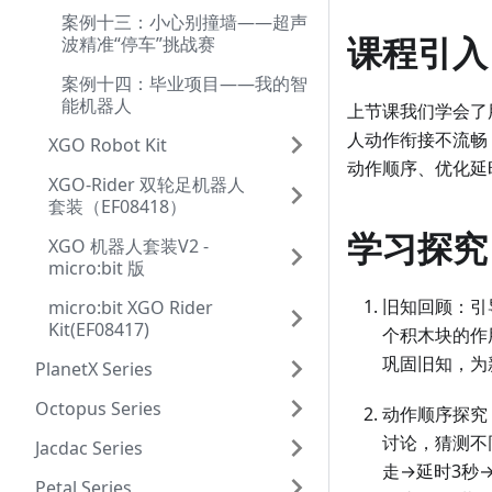
案例十三：小心别撞墙——超声
课程引入
波精准“停车”挑战赛
案例十四：毕业项目——我的智
能机器人
上节课我们学会了用
人动作衔接不流畅
XGO Robot Kit
动作顺序、优化延
XGO-Rider 双轮足机器人
套装（EF08418）
学习探究
XGO 机器人套装V2 -
micro:bit 版
旧知回顾：引导
micro:bit XGO Rider
Kit(EF08417)
个积木块的作
巩固旧知，为
PlanetX Series
Octopus Series
动作顺序探究
讨论，猜测不
Jacdac Series
走→延时3秒
Petal Series