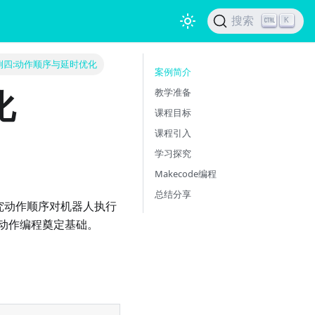
搜索
K
例四:动作顺序与延时优化
案例简介
化
教学准备
课程目标
课程引入
学习探究
Makecode编程
总结分享
探究动作顺序对机器人执行
动作编程奠定基础。