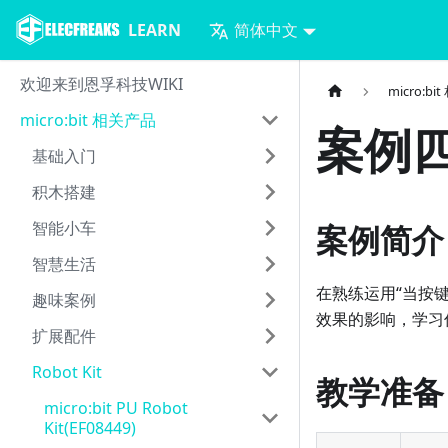
LEARN
简体中文
欢迎来到恩孚科技WIKI
micro:b
micro:bit 相关产品
案例四
基础入门
积木搭建
智能小车
案例简介
智慧生活
在熟练运用“当按键
趣味案例
效果的影响，学习
扩展配件
Robot Kit
教学准备
micro:bit PU Robot
Kit(EF08449)