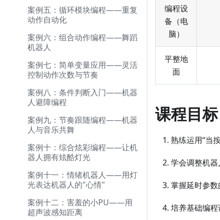
编程设
案例五：循环模块编程——重复
动作自动化
备（电
脑）
案例六：组合动作编程——舞蹈
机器人
平整地
案例七：简单变量应用——灵活
面
控制动作次数与节奏
案例八：条件判断入门——机器
人避障编程
课程目标
案例九：节奏跟随编程——机器
人与音乐共舞
熟练运用“当按
案例十：综合炫彩编程——让机
器人拥有炫酷灯光
学会调整机器
案例十一：情绪机器人——用灯
光表达机器人的"心情"
掌握延时参数
案例十二：害羞的小PU——用
培养基础编程
超声波感知距离