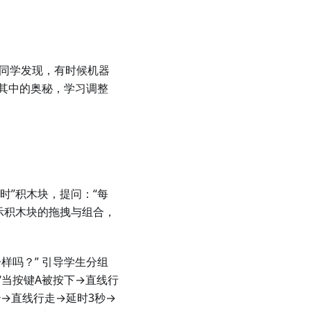
，有同学发现，有时候机器
其中的奥秘，学习调整
延时”积木块，提问：“每
示积木块的拖拽与组合，
样吗？” 引导学生分组
当按键A被按下→直线行
秒→直线行走→延时3秒→