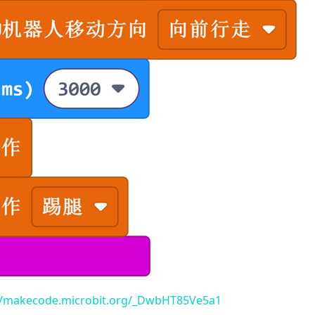
//makecode.microbit.org/_DwbHT85Ve5a1