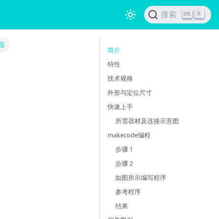
搜索
K
器
简介
特性
技术规格
外形与定位尺寸
快速上手
所需器材及连接示意图
makecode编程
步骤 1
步骤 2
如图所示编写程序
参考程序
结果