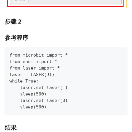
步骤 2
参考程序
from microbit import *
from enum import *
from laser import *
laser = LASER(J1)
while True:
    laser.set_laser(1)
    sleep(500)
    laser.set_laser(0)
    sleep(500)
结果