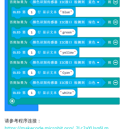
请参考程序连接：
https://makecode.microbit.org/_2Lc2aYUsq6Lm