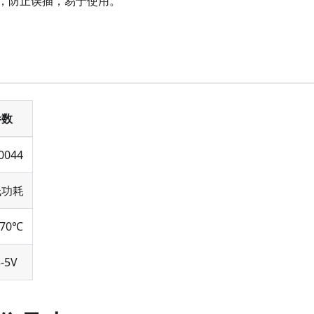
，防止误插，易于使用。
参数
0044
低功耗
-70℃
3-5V