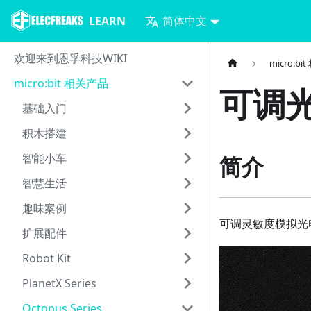
LEARN
简体中文
欢迎来到恩孚科技WIKI
micro:b
micro:bit 相关产品
可调
基础入门
积木搭建
智能小车
简介
智慧生活
趣味案例
可调灵敏度模拟光电
扩展配件
Robot Kit
PlanetX Series
Octopus Series