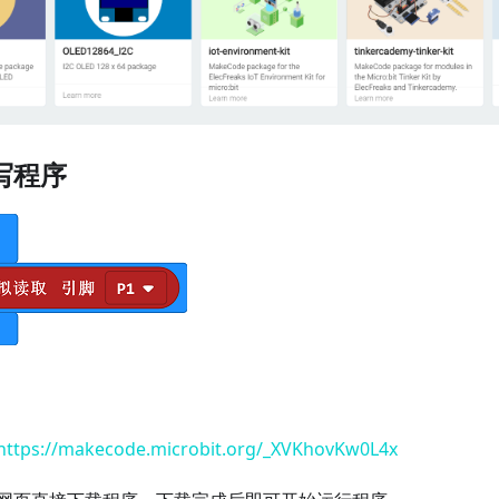
写程序
https://makecode.microbit.org/_XVKhovKw0L4x