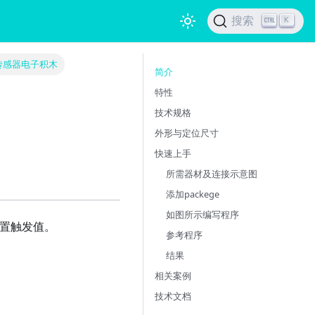
搜索
K
传感器电子积木
简介
特性
技术规格
外形与定位尺寸
快速上手
所需器材及连接示意图
添加packege
如图所示编写程序
设置触发值。
参考程序
结果
相关案例
技术文档