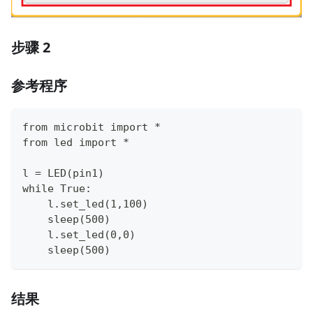
步骤 2
参考程序
from microbit import *
from led import *
l = LED(pin1)
while True:
    l.set_led(1,100)
    sleep(500)
    l.set_led(0,0)
    sleep(500)
结果