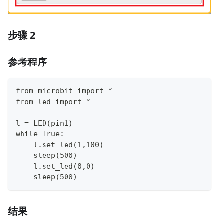
步骤 2
参考程序
from microbit import *
from led import *
l = LED(pin1)
while True:
    l.set_led(1,100)
    sleep(500)
    l.set_led(0,0)
    sleep(500)
结果