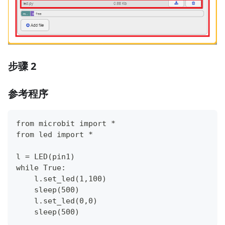
步骤 2
参考程序
from microbit import *
from led import *
l = LED(pin1)
while True:
    l.set_led(1,100)
    sleep(500)
    l.set_led(0,0)
    sleep(500)