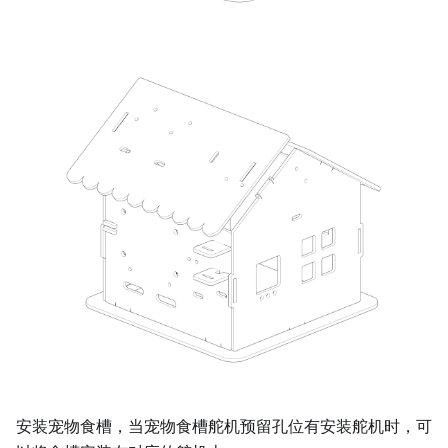
安装宠物食槽，当宠物食槽舵机预留孔位有安装舵机时，可