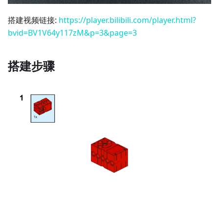
搭建视频链接:
https://player.bilibili.com/player.html?
bvid=BV1V64y117zM&p=3&page=3
搭建步骤