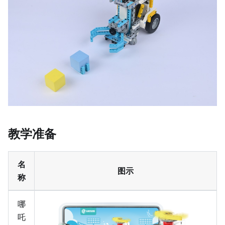
教学准备
名
图示
称
哪
吒